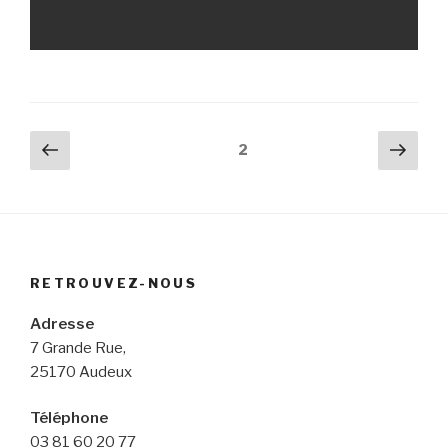
Navigation
Page
Pag
Page
2
précédente
suiv
des
articles
RETROUVEZ-NOUS
Adresse
7 Grande Rue,
25170 Audeux
Téléphone
03 81 60 20 77