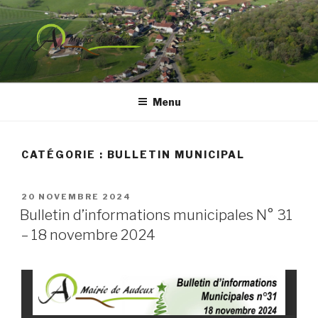
Aller
au
contenu
principal
COMMUNE DE AUDEUX
Menu
CATÉGORIE :
BULLETIN MUNICIPAL
PUBLIÉ
20 NOVEMBRE 2024
LE
Bulletin d’informations municipales N° 31
– 18 novembre 2024