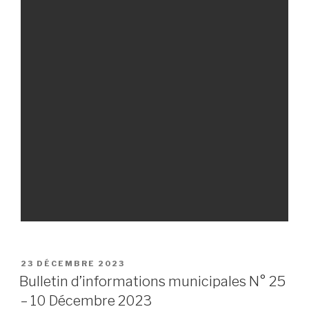
PUBLIÉ
23 DÉCEMBRE 2023
LE
Bulletin d’informations municipales N° 25
– 10 Décembre 2023