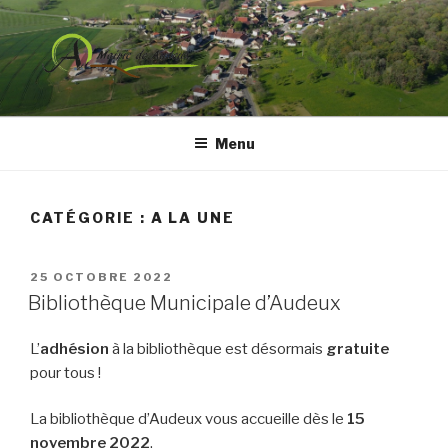
Aller
au
contenu
principal
COMMUNE DE AUDEUX
Menu
CATÉGORIE :
A LA UNE
PUBLIÉ
25 OCTOBRE 2022
LE
Bibliothèque Municipale d’Audeux
L’
adhésion
à la bibliothèque est désormais
gratuite
pour tous !
La bibliothèque d’Audeux vous accueille dès le
15
novembre 2022
.