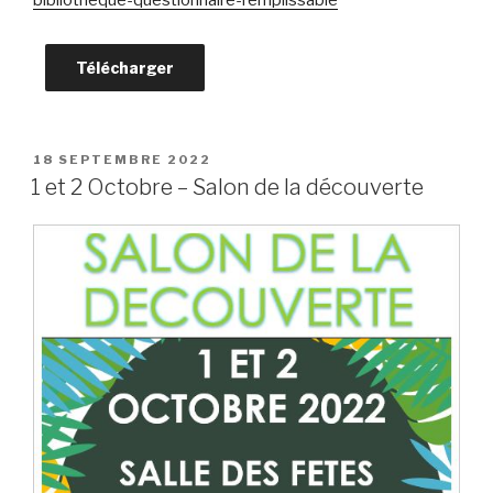
bibliotheque-questionnaire-remplissable
Télécharger
PUBLIÉ
18 SEPTEMBRE 2022
LE
1 et 2 Octobre – Salon de la découverte