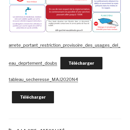
arrete_portant_restriction_provisoire_des_usages_del_
eau_deprtement_doubs
Télécharger
tableau_secheresse_MAJ2020N4
Télécharger
CATÉGORIES