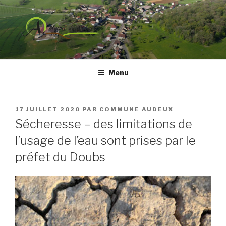
Aller
au
contenu
principal
COMMUNE DE AUDEUX
Menu
PUBLIÉ
17 JUILLET 2020
PAR
COMMUNE AUDEUX
LE
Sécheresse – des limitations de
l’usage de l’eau sont prises par le
préfet du Doubs