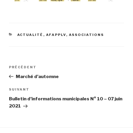
CATÉGORIES
ACTUALITÉ
,
AFAPPLV
,
ASSOCIATIONS
Navigation
Article
PRÉCÉDENT
de
précédent
Marché d’automne
l’article
Article
SUIVANT
suivant
Bulletin d’informations municipales N° 10 – 07 juin
2021