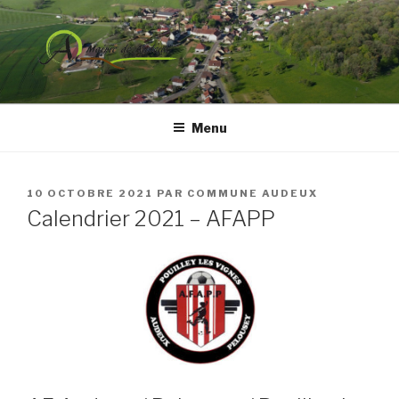
Aller
au
contenu
principal
COMMUNE DE AUDEUX
Menu
PUBLIÉ
10 OCTOBRE 2021
PAR
COMMUNE AUDEUX
LE
Calendrier 2021 – AFAPP