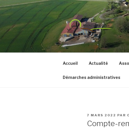
Aller
au
contenu
principal
COMMUNE 
Accueil
Actualité
Asso
Démarches administratives
PUBLIÉ
7 MARS 2022
PAR
LE
Compte-ren