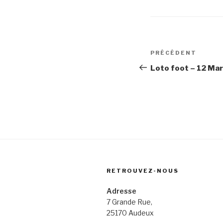
Navigation
Article
PRÉCÉDENT
de
précédent
Loto foot – 12 Ma
l’article
RETROUVEZ-NOUS
Adresse
7 Grande Rue,
25170 Audeux