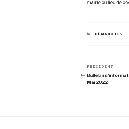
mairie du lieu de d
CATÉGORIES
DÉMARCHES
Navigation
Article
PRÉCÉDENT
de
précédent
Bulletin d’informa
Mai 2022
l’article