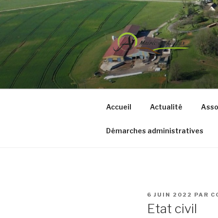
Aller
au
contenu
principal
COMMUNE 
Accueil
Actualité
Asso
Démarches administratives
PUBLIÉ
6 JUIN 2022
PAR
C
LE
Etat civil