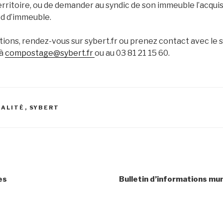
erritoire, ou de demander au syndic de son immeuble l’acquisi
d d’immeuble.
tions, rendez-vous sur sybert.fr ou prenez contact avec le 
 à
compostage@sybert.fr
ou au 03 81 21 15 60.
UALITÉ
,
SYBERT
es
Bulletin d’informations mun