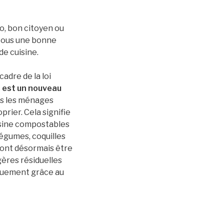
o, bon citoyen ou
 tous une bonne
de cuisine.
cadre de la loi
s est un nouveau
s les ménages
prier. Cela signifie
isine compostables
légumes, coquilles
ront désormais être
ères résiduelles
quement grâce au