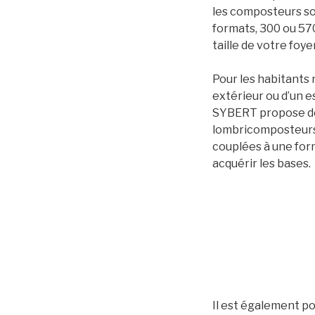
les composteurs so
formats, 300 ou 570 
taille de votre foye
Pour les habitants 
extérieur ou d’un e
SYBERT propose d
lombricomposteurs 
couplées à une for
acquérir les bases.
Il est également po