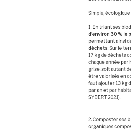
Simple, écologiqu
1. En triant ses bi
d’environ 30 % le 
permettant ainsi d
déchets
. Sur le te
17 kg de déchets c
chaque année par h
grise, soit autant 
être valorisés en c
faut ajouter 13 kg 
par an et par hab
SYBERT 2021).
2. Composter ses b
organiques composé