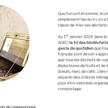
Que l’on soit économe, écol
simplement fan du tri, on a
raison de trier ses déchets 
er
Au 1
janvier 2024, dans le 
AGEC,
le tri des biodéchet
geste du quotidien
que tou
français vont devoir s’appro
que tous les déchets de cu
(épluchures de fruits et de 
d’œufs, marc de café…) dev
séparés des ordures ménag
pour être valorisés organi
compostage.
uts du compostage