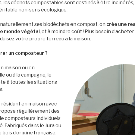
 les déchets compostables sont destinés à être incinérés, 
 véritable non-sens écologique.
 naturellement ses biodéchets en compost, on
crée une res
 le monde végétal
, et à moindre coût ! Plus besoin d’achete
oduisez votre propre terreau à la maison.
rer un composteur ?
en maison ou en
le ou à la campagne, le
e à toutes les situations
s.
 résidant en maison avec
propose régulièrement des
de composteurs individuels
é. Fabriqués dans le Jura ou
e bois d’origine française,