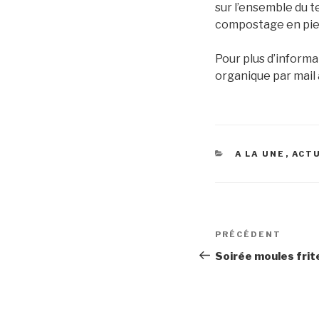
sur l’ensemble du t
compostage en pie
Pour plus d’informa
organique par mail
CATÉGORIES
A LA UNE
,
ACT
Navigation
Article
PRÉCÉDENT
de
précédent
Soirée moules frit
l’article