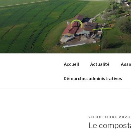
Aller
au
contenu
principal
COMMUNE 
Accueil
Actualité
Asso
Démarches administratives
PUBLIÉ
28 OCTOBRE 2023
LE
Le composta