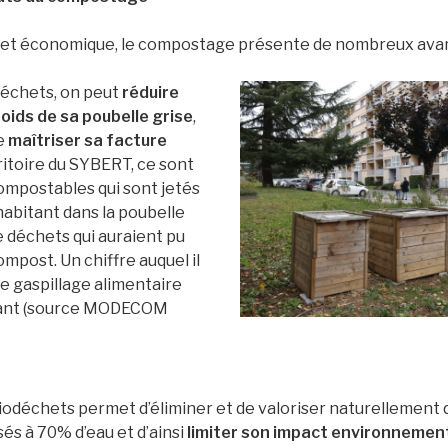
e et économique, le compostage présente de nombreux avan
odéchets, on peut
réduire
poids de sa poubelle grise
,
e
maîtriser sa facture
rritoire du SYBERT, ce sont
ompostables qui sont jetés
abitant dans la poubelle
de déchets qui auraient pu
ompost. Un chiffre auquel il
de gaspillage alimentaire
itant (source MODECOM
iodéchets permet d’éliminer et de valoriser naturellement
s à 70% d’eau et d’ainsi
limiter son impact environnemen