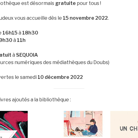
bliothèque est désormais
gratuite
pour tous !
udeux vous accueille dès le
15 novembre 2022
.
e
16h15
à
18h30
9h30
à
11h
atuit
à
SEQUOIA
ources numériques des médiathèques du Doubs)
vertes le samedi
10 décembre 2022
ivres ajoutés a la bibliothèque :